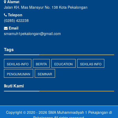
Alamat
Jalan KH. Mas Mansyur No. 138 Kota Pekalongan
Telepon
(0285) 422238
Email
smamuh1pekalongan@gmail.com
Tags
SEKILAS-INFO
BERITA
EDUCATION
SEKILAS INFO
PENGUMUMAN
SEMINAR
Ikuti Kami
Copyright © 2020 - 2026
SMA Muhammadiyah 1 Pekajangan di
Pekalongan
All rights reserved.