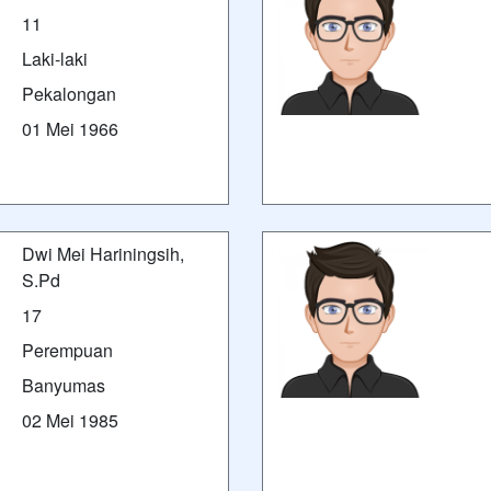
11
Laki-laki
Pekalongan
01 Mei 1966
Dwi Mei Hariningsih,
S.Pd
17
Perempuan
Banyumas
02 Mei 1985