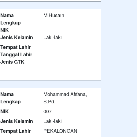
Nama
M.Husain
Lengkap
NIK
Jenis Kelamin
Laki-laki
Tempat Lahir
Tanggal Lahir
Jenis GTK
Nama
Mohammad Afifana,
Lengkap
S.Pd.
NIK
007
Jenis Kelamin
Laki-laki
Tempat Lahir
PEKALONGAN