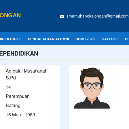
LONGAN
smamuh1pekalongan@gmail.com
DIREKTORI
PENDAFTARAN ALUMNI
SPMB 2026
GALERI
P
EPENDIDIKAN
Adibatul Musta'anah,
S.Pd
14
Perempuan
Batang
16 Maret 1983