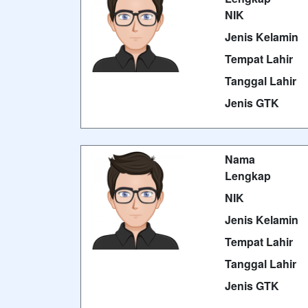
NIK
Jenis Kelamin
Tempat Lahir
Tanggal Lahir
Jenis GTK
Nama
Lengkap
NIK
Jenis Kelamin
Tempat Lahir
Tanggal Lahir
Jenis GTK